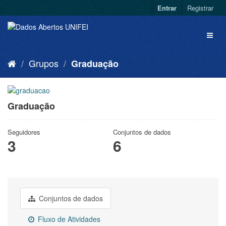
Entrar
Registrar
Grupos
Graduação
Graduação
Seguidores
Conjuntos de dados
3
6
Conjuntos de dados
Fluxo de Atividades