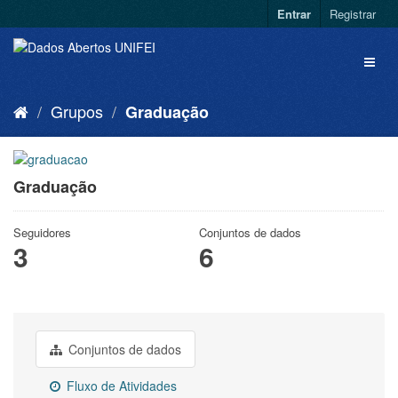
Entrar
Registrar
Grupos
Graduação
Graduação
Seguidores
Conjuntos de dados
3
6
Conjuntos de dados
Fluxo de Atividades