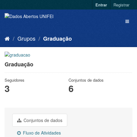
Entrar
Registrar
Grupos
Graduação
Graduação
Seguidores
Conjuntos de dados
3
6
Conjuntos de dados
Fluxo de Atividades