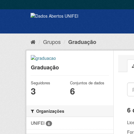
Grupos
Graduação
Graduação
Seguidores
Conjuntos de dados
3
6
6 
Organizações
Lic
UNIFEI
6
For