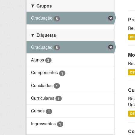
Grupos
Graduação
6
Pr
Rel
Etiquetas
CS
Graduação
6
Mo
Alunos
2
Rel
Componentes
CS
1
Concluídos
1
Cu
Curriculares
Rel
1
Uni
Cursos
1
CS
Ingressantes
1
Co