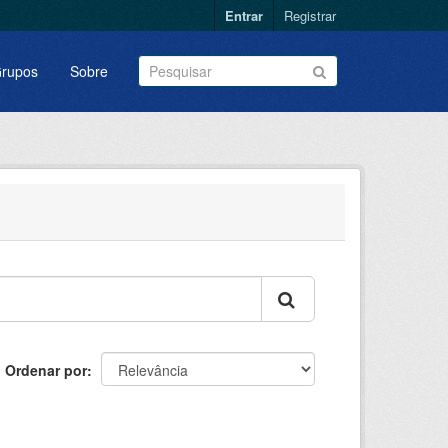
Entrar
Registrar
rupos
Sobre
Ordenar por