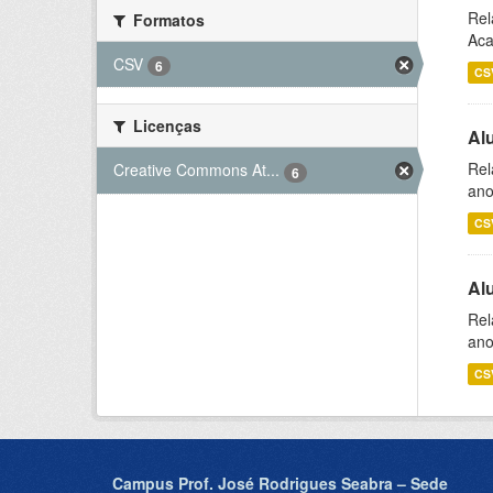
Rel
Formatos
Aca
CSV
6
CS
Licenças
Al
Rel
Creative Commons At...
6
ano
CS
Al
Rel
ano
CS
Campus Prof. José Rodrigues Seabra – Sede