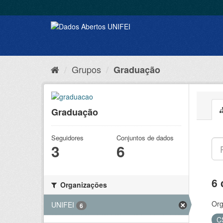
Grupos
Graduação
Graduação
Seguidores
Conjuntos de dados
3
6
6 
Organizações
Org
UNIFEI
6
C