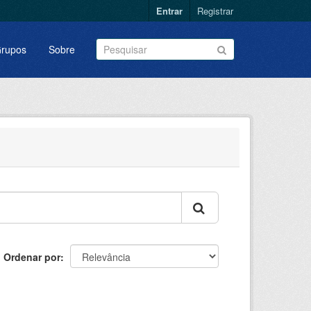
Entrar
Registrar
rupos
Sobre
Ordenar por