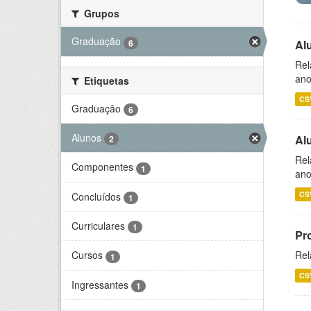
Grupos
Graduação
6
Al
Rel
ano
Etiquetas
CS
Graduação
6
Alunos
Al
2
Rel
Componentes
1
ano
CS
Concluídos
1
Curriculares
1
Pr
Rel
Cursos
1
CS
Ingressantes
1