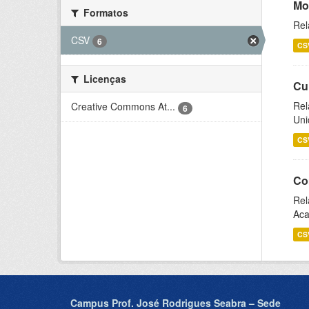
Mo
Formatos
Rel
CSV
6
CS
Licenças
Cu
Rel
Creative Commons At...
6
Uni
CS
Co
Rel
Aca
CS
Campus Prof. José Rodrigues Seabra – Sede