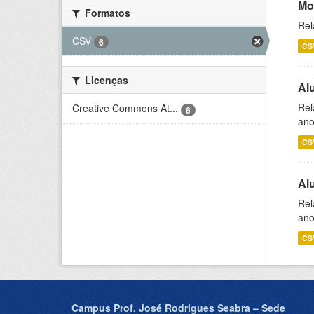
Mo
Formatos
Rel
CSV
6
CS
Licenças
Al
Rel
Creative Commons At...
6
ano
CS
Al
Rel
ano
CS
Campus Prof. José Rodrigues Seabra – Sede