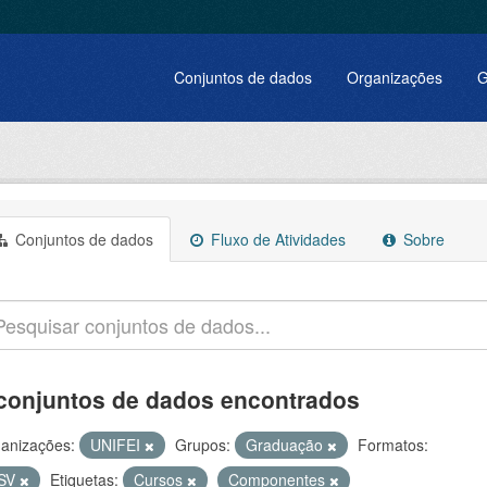
Conjuntos de dados
Organizações
G
Conjuntos de dados
Fluxo de Atividades
Sobre
conjuntos de dados encontrados
anizações:
UNIFEI
Grupos:
Graduação
Formatos:
SV
Etiquetas:
Cursos
Componentes