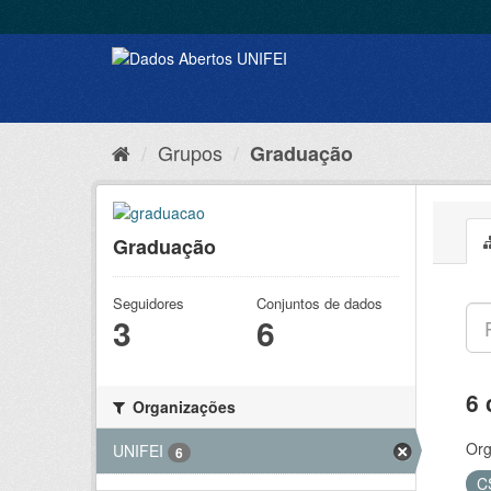
Grupos
Graduação
Graduação
Seguidores
Conjuntos de dados
3
6
6 
Organizações
Org
UNIFEI
6
C