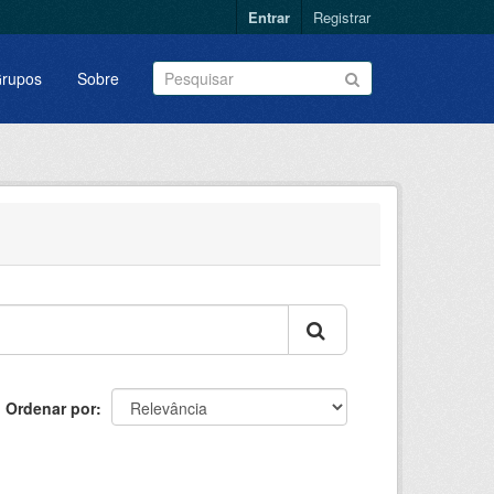
Entrar
Registrar
rupos
Sobre
Ordenar por