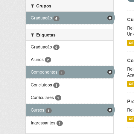
Grupos
Graduação
6
Cu
Rel
Uni
Etiquetas
CS
Graduação
6
Alunos
Co
2
Rel
Componentes
1
Aca
CS
Concluídos
1
Curriculares
1
Pr
Rel
Cursos
1
CS
Ingressantes
1