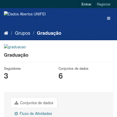
Entrar
Registrar
Grupos
Graduação
Graduação
Seguidores
Conjuntos de dados
3
6
Conjuntos de dados
Fluxo de Atividades