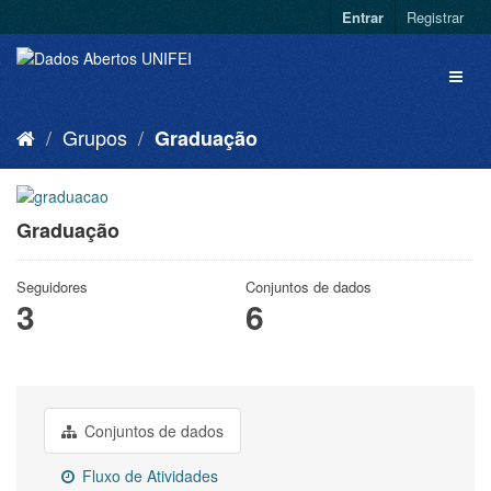
Entrar
Registrar
Grupos
Graduação
Graduação
Seguidores
Conjuntos de dados
3
6
Conjuntos de dados
Fluxo de Atividades