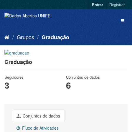
Entrar
Registrar
Grupos
Graduação
Graduação
Seguidores
Conjuntos de dados
3
6
Conjuntos de dados
Fluxo de Atividades