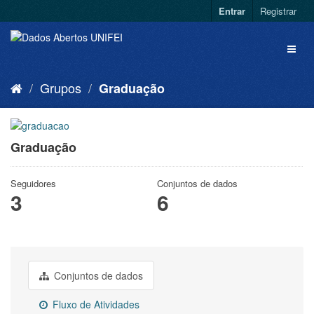
Entrar
Registrar
Grupos
Graduação
Graduação
Seguidores
Conjuntos de dados
3
6
Conjuntos de dados
Fluxo de Atividades