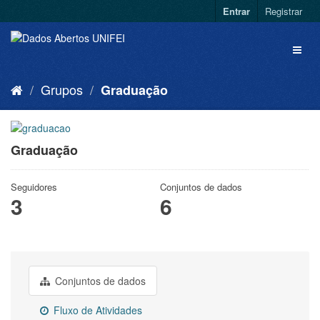
Entrar
Registrar
Grupos
Graduação
Graduação
Seguidores
Conjuntos de dados
3
6
Conjuntos de dados
Fluxo de Atividades