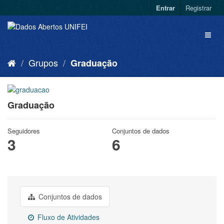
Entrar
Registrar
Grupos
Graduação
Graduação
Seguidores
Conjuntos de dados
3
6
Conjuntos de dados
Fluxo de Atividades