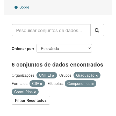
Sobre
Ordenar por
6 conjuntos de dados encontrados
Organizações:
UNIFEI
Grupos:
Graduação
Formatos:
CSV
Etiquetas:
Componentes
Concluídos
Filtrar Resultados