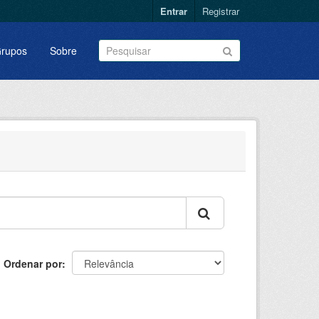
Entrar
Registrar
rupos
Sobre
Ordenar por