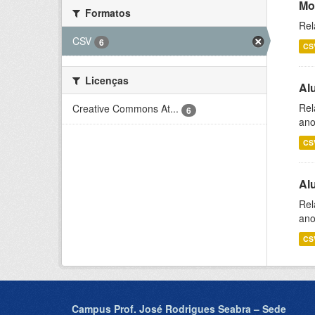
Mo
Formatos
Rel
CSV
6
CS
Licenças
Al
Rel
Creative Commons At...
6
ano
CS
Al
Rel
ano
CS
Campus Prof. José Rodrigues Seabra – Sede