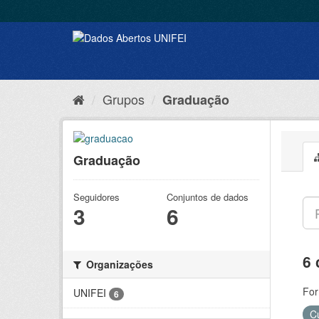
Grupos
Graduação
Graduação
Seguidores
Conjuntos de dados
3
6
6 
Organizações
For
UNIFEI
6
C