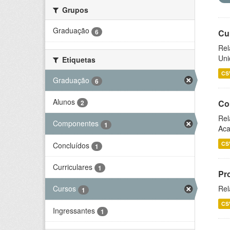
Grupos
Graduação
6
Cu
Rel
Uni
Etiquetas
CS
Graduação
6
Alunos
Co
2
Rel
Componentes
1
Aca
CS
Concluídos
1
Curriculares
1
Pr
Rel
Cursos
1
CS
Ingressantes
1