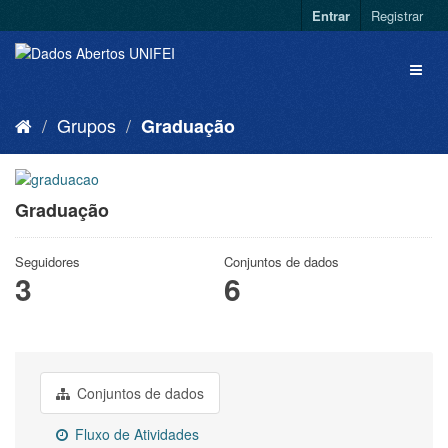
Entrar
Registrar
Grupos
Graduação
Graduação
Seguidores
Conjuntos de dados
3
6
Conjuntos de dados
Fluxo de Atividades