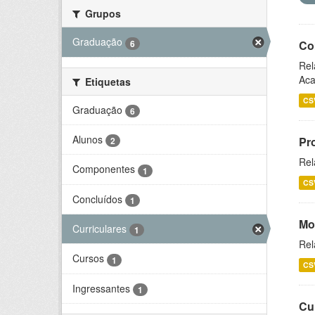
Grupos
Graduação
6
Co
Rel
Aca
Etiquetas
CS
Graduação
6
Alunos
Pr
2
Rel
Componentes
1
CS
Concluídos
1
Mo
Curriculares
1
Rel
Cursos
1
CS
Ingressantes
1
Cu