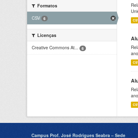
Rel
Formatos
Uni
CSV
6
CS
Licenças
Al
Rel
Creative Commons At...
6
ano
CS
Al
Rel
ano
CS
Campus Prof. José Rodrigues Seabra – Sede