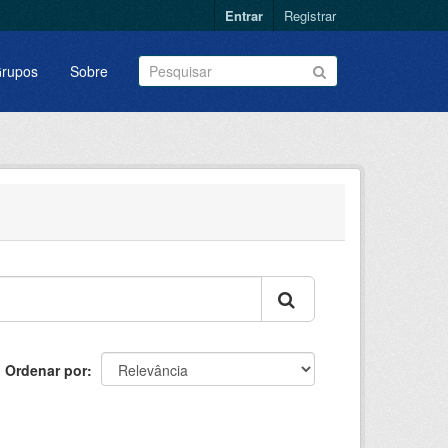
Entrar
Registrar
rupos
Sobre
Ordenar por