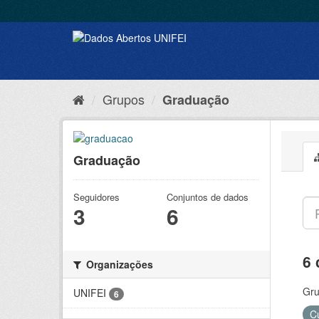
Grupos
Graduação
Graduação
Seguidores
Conjuntos de dados
3
6
6 
Organizações
Gru
UNIFEI
6
C