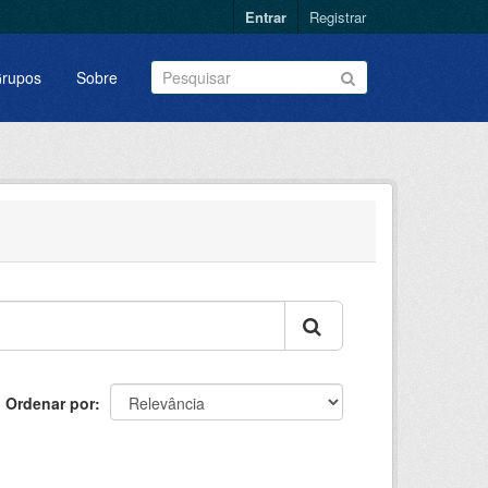
Entrar
Registrar
rupos
Sobre
Ordenar por