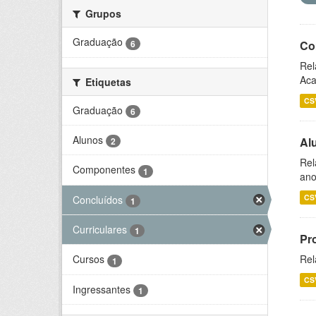
Grupos
Graduação
6
Co
Rel
Aca
Etiquetas
CS
Graduação
6
Alunos
Al
2
Rel
Componentes
1
ano
CS
Concluídos
1
Curriculares
1
Pr
Rel
Cursos
1
CS
Ingressantes
1