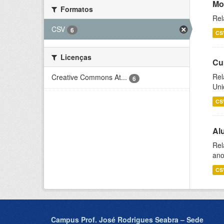
Mo
Formatos
Rel
CSV
6
CS
Licenças
Cu
Rel
Creative Commons At...
6
Uni
CS
Al
Rel
ano
CS
Campus Prof. José Rodrigues Seabra – Sede