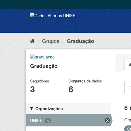
Grupos
Graduação
Graduação
Seguidores
Conjuntos de dados
3
6
6 
Organizações
Org
UNIFEI
6
C