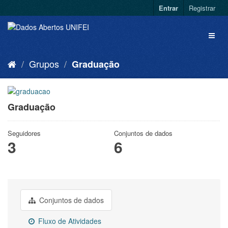
Entrar
Registrar
Grupos
Graduação
Graduação
Seguidores
Conjuntos de dados
3
6
Conjuntos de dados
Fluxo de Atividades