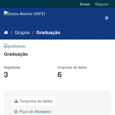
Entrar
Registrar
Grupos
Graduação
Graduação
Seguidores
Conjuntos de dados
3
6
Conjuntos de dados
Fluxo de Atividades