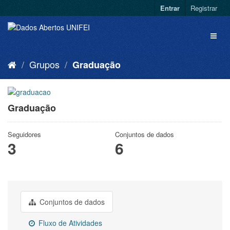
Entrar
Registrar
Grupos
Graduação
Graduação
Seguidores
Conjuntos de dados
3
6
Conjuntos de dados
Fluxo de Atividades