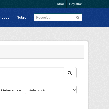
Entrar
Registrar
rupos
Sobre
Ordenar por