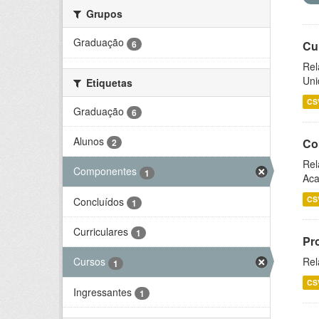
Grupos
Graduação
6
Cu
Rel
Uni
Etiquetas
CS
Graduação
6
Alunos
Co
2
Rel
Componentes
1
Aca
CS
Concluídos
1
Curriculares
1
Pr
Rel
Cursos
1
CS
Ingressantes
1