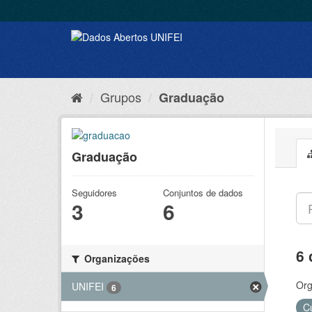
Grupos
Graduação
Graduação
Seguidores
Conjuntos de dados
3
6
6 
Organizações
Org
UNIFEI
6
C