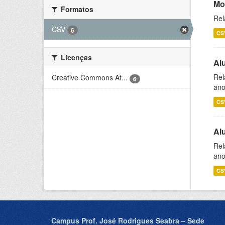
Mo
Formatos
Rel
CSV
6
CS
Licenças
Al
Rel
Creative Commons At...
6
ano
CS
Al
Rel
ano
CS
Campus Prof. José Rodrigues Seabra – Sede