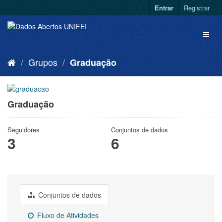
Entrar
Registrar
Grupos
Graduação
Graduação
Seguidores
Conjuntos de dados
3
6
Conjuntos de dados
Fluxo de Atividades