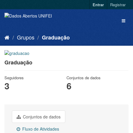
Entrar
Registrar
Grupos
Graduação
Graduação
Seguidores
Conjuntos de dados
3
6
Conjuntos de dados
Fluxo de Atividades