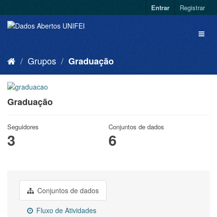
Entrar
Registrar
Grupos
Graduação
Graduação
Seguidores
Conjuntos de dados
3
6
Conjuntos de dados
Fluxo de Atividades