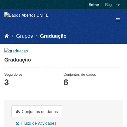
Entrar
Registrar
Grupos
Graduação
Graduação
Seguidores
Conjuntos de dados
3
6
Conjuntos de dados
Fluxo de Atividades