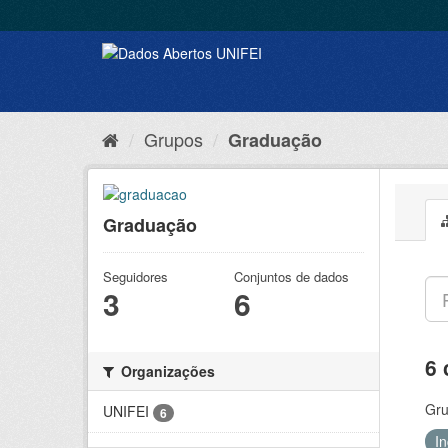
Grupos
Graduação
Graduação
Seguidores
Conjuntos de dados
3
6
6 
Organizações
Gru
UNIFEI
6
I