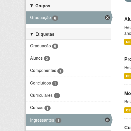
Grupos
Graduação
6
Al
Rel
ano
Etiquetas
CS
Graduação
6
Alunos
Pr
2
Rel
Componentes
1
CS
Concluídos
1
Mo
Curriculares
1
Rel
Cursos
1
CS
Ingressantes
1
Cu