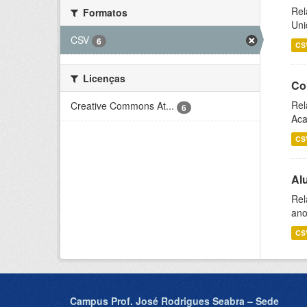
Rel
Formatos
Uni
CSV
6
CS
Licenças
Co
Rel
Creative Commons At...
6
Aca
CS
Al
Rel
ano
CS
Campus Prof. José Rodrigues Seabra – Sede