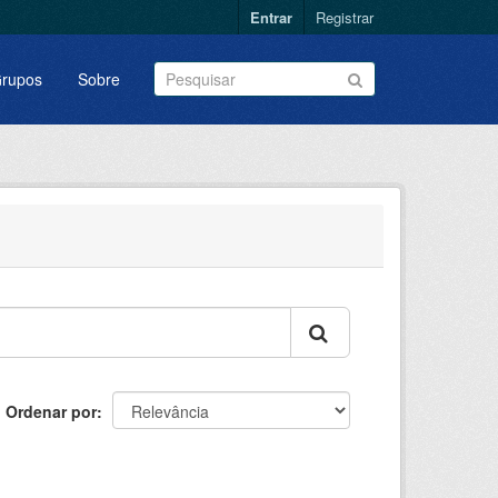
Entrar
Registrar
rupos
Sobre
Ordenar por