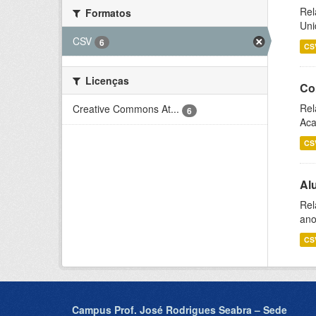
Rel
Formatos
Uni
CSV
6
CS
Licenças
Co
Rel
Creative Commons At...
6
Aca
CS
Al
Rel
ano
CS
Campus Prof. José Rodrigues Seabra – Sede