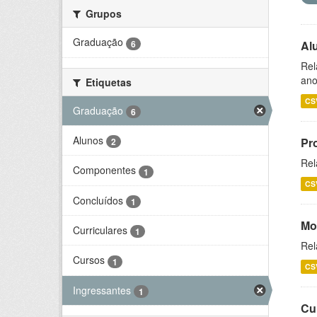
Grupos
Graduação
6
Al
Rel
ano
Etiquetas
CS
Graduação
6
Alunos
Pr
2
Rel
Componentes
1
CS
Concluídos
1
Mo
Curriculares
1
Rel
Cursos
1
CS
Ingressantes
1
Cu