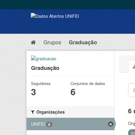
Grupos
Graduação
Graduação
Seguidores
Conjuntos de dados
3
6
6 
Organizações
Org
UNIFEI
6
I