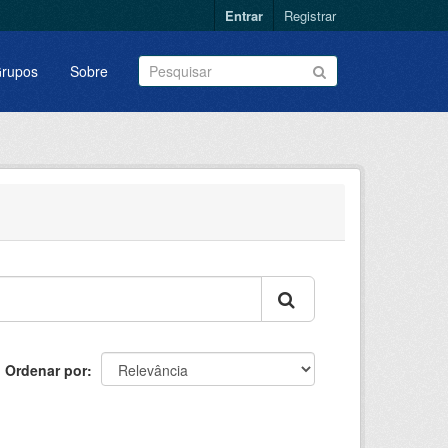
Entrar
Registrar
rupos
Sobre
Ordenar por