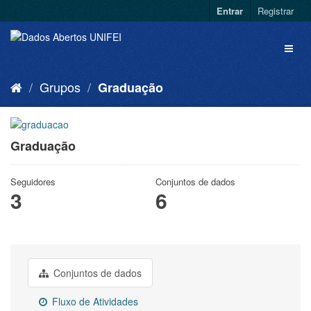
Entrar
Registrar
Grupos
Graduação
Graduação
Seguidores
Conjuntos de dados
3
6
Conjuntos de dados
Fluxo de Atividades