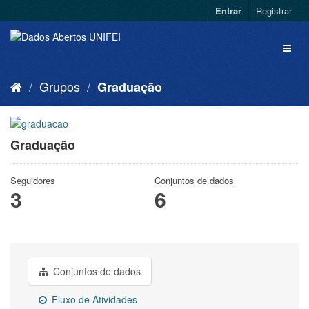
Entrar
Registrar
Grupos
Graduação
Graduação
Seguidores
Conjuntos de dados
3
6
Conjuntos de dados
Fluxo de Atividades