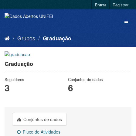
Entrar
Registrar
Grupos
Graduação
Graduação
Seguidores
Conjuntos de dados
3
6
Conjuntos de dados
Fluxo de Atividades