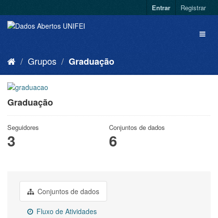
Entrar
Registrar
Grupos
Graduação
Graduação
Seguidores
Conjuntos de dados
3
6
Conjuntos de dados
Fluxo de Atividades