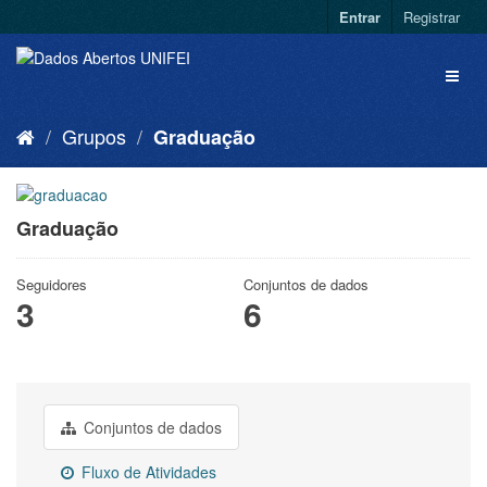
Entrar
Registrar
Grupos
Graduação
Graduação
Seguidores
Conjuntos de dados
3
6
Conjuntos de dados
Fluxo de Atividades