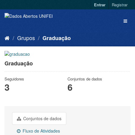
Entrar
Registrar
Grupos
Graduação
Graduação
Seguidores
Conjuntos de dados
3
6
Conjuntos de dados
Fluxo de Atividades