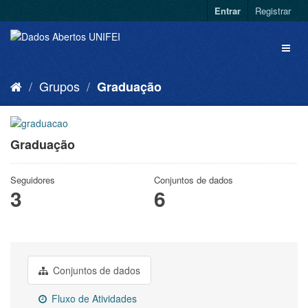
Entrar
Registrar
Grupos
Graduação
Graduação
Seguidores
Conjuntos de dados
3
6
Conjuntos de dados
Fluxo de Atividades