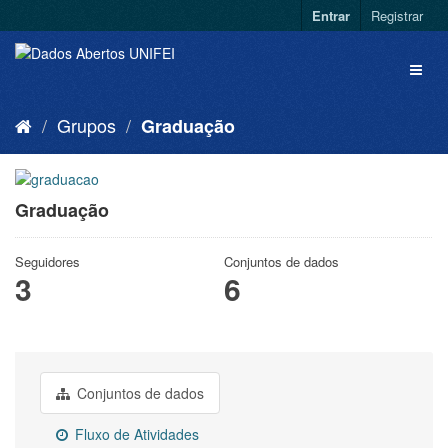
Entrar
Registrar
Grupos
Graduação
Graduação
Seguidores
Conjuntos de dados
3
6
Conjuntos de dados
Fluxo de Atividades