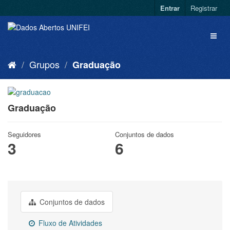
Entrar
Registrar
Grupos
Graduação
Graduação
Seguidores
Conjuntos de dados
3
6
Conjuntos de dados
Fluxo de Atividades