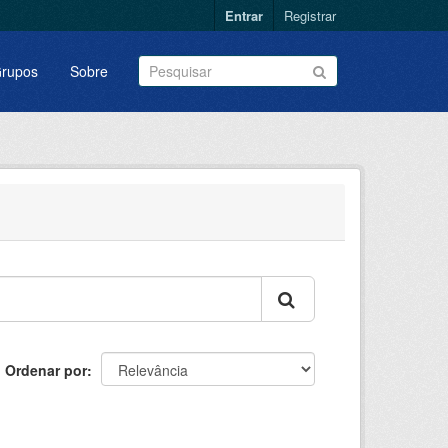
Entrar
Registrar
rupos
Sobre
Ordenar por