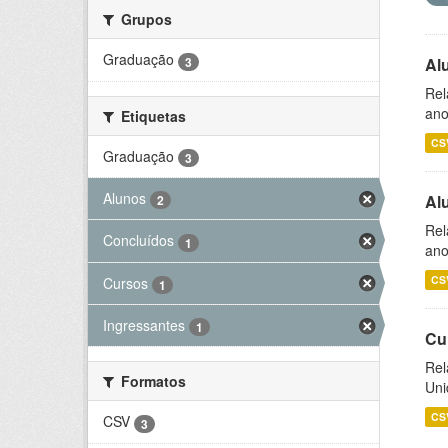
Grupos
Graduação
3
Al
Rel
ano
Etiquetas
CS
Graduação
3
Alunos
Al
2
Rel
Concluídos
1
ano
CS
Cursos
1
Ingressantes
1
Cu
Rel
Formatos
Uni
CS
CSV
3