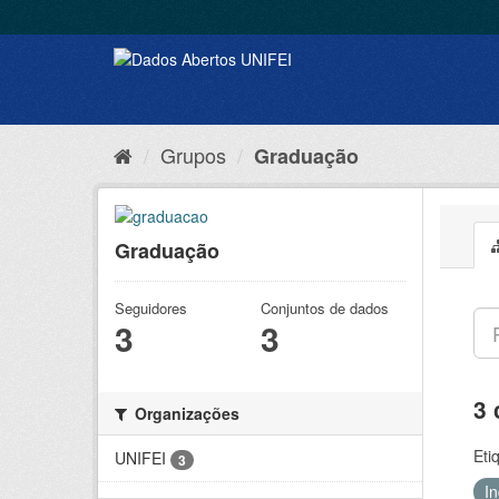
Grupos
Graduação
Graduação
Seguidores
Conjuntos de dados
3
3
3 
Organizações
Eti
UNIFEI
3
I