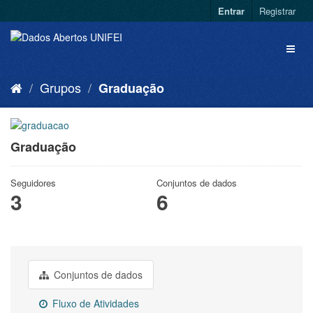
Entrar
Registrar
Grupos
Graduação
Graduação
Seguidores
Conjuntos de dados
3
6
Conjuntos de dados
Fluxo de Atividades