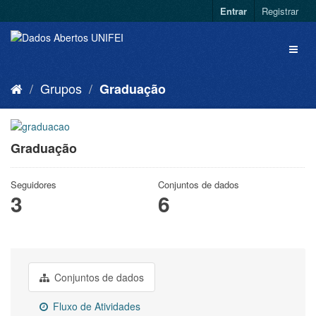
Entrar
Registrar
Grupos
Graduação
Graduação
Seguidores
Conjuntos de dados
3
6
Conjuntos de dados
Fluxo de Atividades