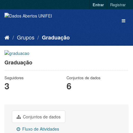
Entrar
Registrar
Grupos
Graduação
Graduação
Seguidores
Conjuntos de dados
3
6
Conjuntos de dados
Fluxo de Atividades