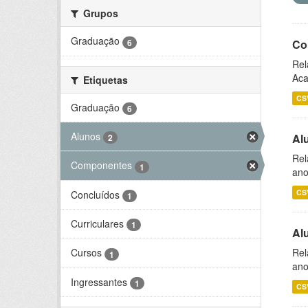
Grupos
Graduação
6
Co
Rel
Aca
Etiquetas
CS
Graduação
6
Alunos
Al
2
Rel
Componentes
1
ano
CS
Concluídos
1
Curriculares
1
Al
Rel
Cursos
1
ano
Ingressantes
1
CS