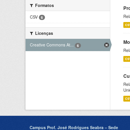
Formatos
Pr
Rel
CSV
6
CS
Licenças
Mo
Creative Commons At...
6
Rel
CS
Cu
Rel
Uni
CS
Campus Prof. José Rodrigues Seabra – Sede