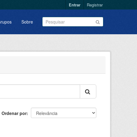
Entrar
Registrar
rupos
Sobre
Ordenar por