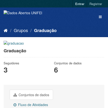
Entrar
Registrar
Grupos
Graduação
Graduação
Seguidores
Conjuntos de dados
3
6
Conjuntos de dados
Fluxo de Atividades