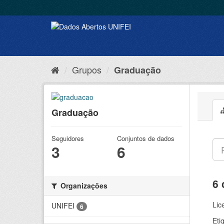
Grupos
Graduação
Graduação
Seguidores
Conjuntos de dados
3
6
6 
Organizações
Lic
UNIFEI
6
Eti