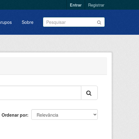
Entrar
Registrar
rupos
Sobre
Ordenar por