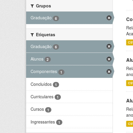
Grupos
Graduação
6
Co
Rel
Aca
Etiquetas
CS
Graduação
6
Alunos
Al
2
Rel
Componentes
1
ano
CS
Concluídos
1
Curriculares
1
Al
Rel
Cursos
1
ano
Ingressantes
1
CS