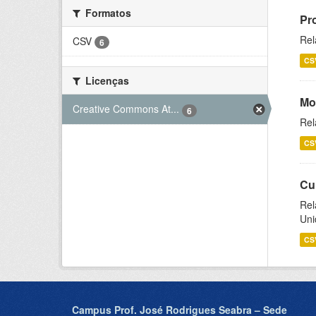
Formatos
Pr
Rel
CSV
6
CS
Licenças
Mo
Creative Commons At...
6
Rel
CS
Cu
Rel
Uni
CS
Campus Prof. José Rodrigues Seabra – Sede