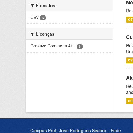
Mo
Formatos
Rel
CSV
6
CS
Licenças
Cu
Rel
Creative Commons At...
6
Uni
CS
Al
Rel
ano
CS
Campus Prof. José Rodrigues Seabra – Sede