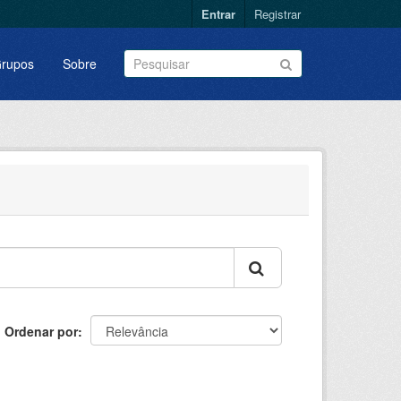
Entrar
Registrar
rupos
Sobre
Ordenar por