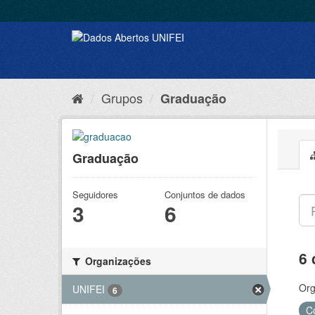
Grupos
Graduação
Graduação
Seguidores
Conjuntos de dados
3
6
6 
Organizações
Org
UNIFEI
6
C