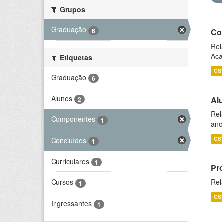
Grupos
Graduação
6
Co
Rel
Aca
Etiquetas
CS
Graduação
6
Alunos
Al
2
Rel
Componentes
1
ano
CS
Concluídos
1
Curriculares
1
Pr
Rel
Cursos
1
CS
Ingressantes
1