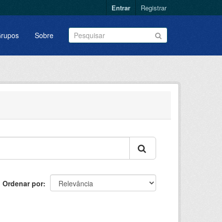
Entrar
Registrar
rupos
Sobre
Ordenar por