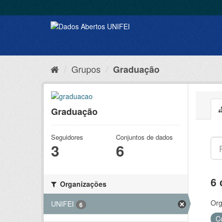
Grupos
Graduação
Graduação
Seguidores
Conjuntos de dados
3
6
6 
Organizações
Org
UNIFEI
6
C