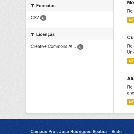
Mo
Formatos
Rel
CSV
6
CS
Licenças
Cu
Rel
Creative Commons At...
6
Uni
CS
Al
Rel
ano
CS
Campus Prof. José Rodrigues Seabra – Sede