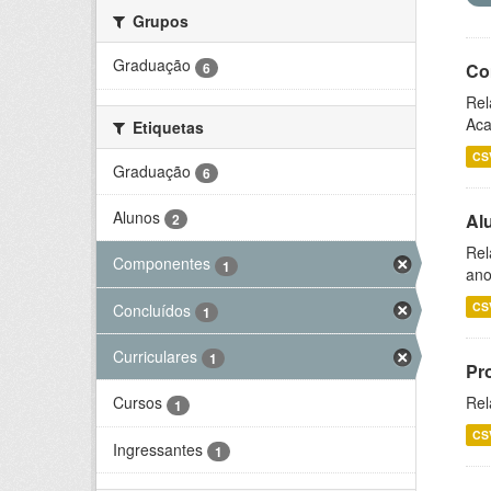
Grupos
Graduação
6
Co
Rel
Aca
Etiquetas
CS
Graduação
6
Alunos
Al
2
Rel
Componentes
1
ano
CS
Concluídos
1
Curriculares
1
Pr
Rel
Cursos
1
CS
Ingressantes
1