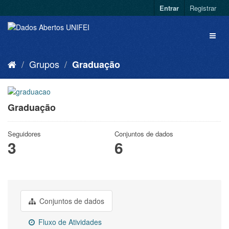
Entrar
Registrar
Grupos
Graduação
Graduação
Seguidores
Conjuntos de dados
3
6
Conjuntos de dados
Fluxo de Atividades