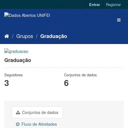
Entrar
Registrar
Grupos
Graduação
Graduação
Seguidores
Conjuntos de dados
3
6
Conjuntos de dados
Fluxo de Atividades