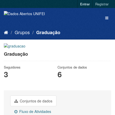
Entrar
Registrar
Grupos
Graduação
Graduação
Seguidores
Conjuntos de dados
3
6
Conjuntos de dados
Fluxo de Atividades