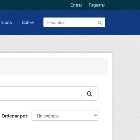
Entrar
Registrar
rupos
Sobre
Ordenar por