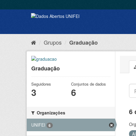
Grupos
Graduação
Graduação
Seguidores
Conjuntos de dados
3
6
6 
Organizações
Org
UNIFEI
6
A