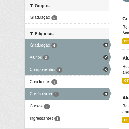
Grupos
Graduação
6
Co
Rel
Aca
Etiquetas
CS
Graduação
6
Alunos
Al
2
Rel
Componentes
1
ano
CS
Concluídos
1
Curriculares
1
Al
Rel
Cursos
1
ano
Ingressantes
1
CS