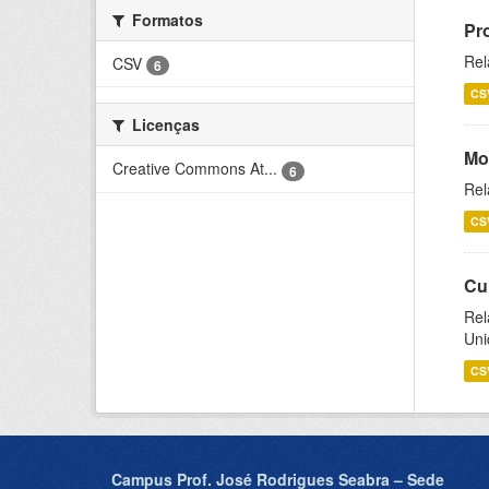
Formatos
Pr
Rel
CSV
6
CS
Licenças
Mo
Creative Commons At...
6
Rel
CS
Cu
Rel
Uni
CS
Campus Prof. José Rodrigues Seabra – Sede