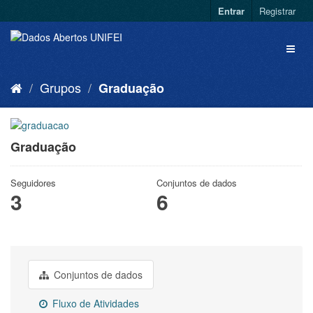
Entrar
Registrar
Grupos
Graduação
Graduação
Seguidores
Conjuntos de dados
3
6
Conjuntos de dados
Fluxo de Atividades