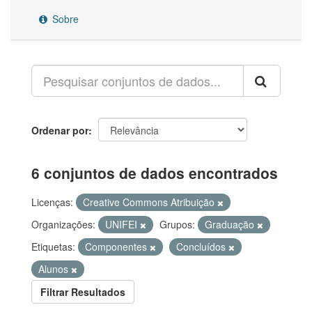
Sobre
Ordenar por
6 conjuntos de dados encontrados
Licenças:
Creative Commons Atribuição
Organizações:
UNIFEI
Grupos:
Graduação
Etiquetas:
Componentes
Concluídos
Alunos
Filtrar Resultados