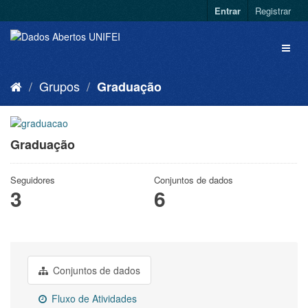
Entrar
Registrar
Grupos
Graduação
Graduação
Seguidores
Conjuntos de dados
3
6
Conjuntos de dados
Fluxo de Atividades